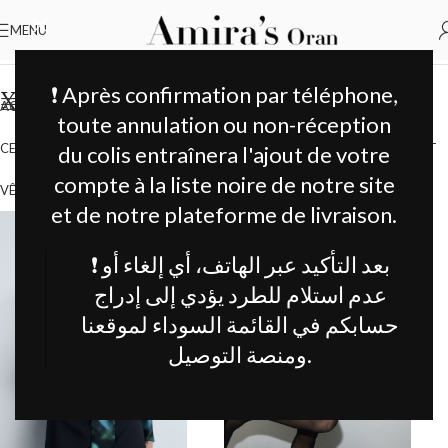
MENU
Accueil
Produit Taille
XXL
❗ Après confirmation par téléphone,
FILTER
XXL
&
ACCESSORIES
BAGS
CLOTHING
GLOVES
HATS
KIDS
SCARVES
SHOES
SORT
toute annulation ou non-réception
CEINTURE
SAC
BIJOUX EN ACIER CHIRURGICAL 316 L
VÊTEMENT ENFANT
du colis entraînera l'ajout de votre
compte à la liste noire de notre site
VÊTEMENTS FEMME
ACCESSOIRES_ CHAUSSURE_SAC_CEINTURE
et de notre plateforme de livraison.
❗ بعد التأكيد عبر الهاتف، أي إلغاء أو
عدم استلام للطرد يؤدي إلى إدراج
حسابكم في القائمة السوداء لموقعنا
ومنصة التوصيل.