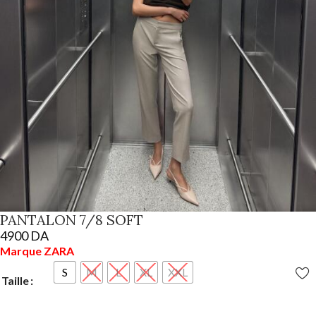
PANTALON 7/8 SOFT
4900
DA
Marque ZARA
S
M
L
XL
XXL
Taille