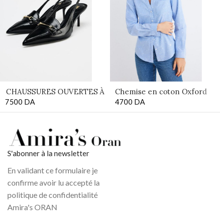
CHAUSSURES OUVERTES À
Chemise en coton Oxford
7500
L’ARRIÈRE AVEC BOUCLE
DA
4700
DA
S'abonner à la newsletter
En validant ce formulaire je
confirme avoir lu accepté la
politique de confidentialité
Amira's ORAN