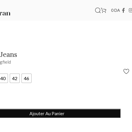
0
DA
 Jeans
gfield
40
42
46
Ajouter Au Panier
n