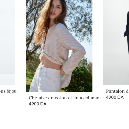
ns bijou
Pantalon d
4900
DA
Chemise en coton et lin à col mao
4900
DA