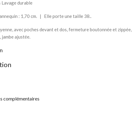
s Lavage durable
nnequin : 1,70 cm.
|
Elle porte une taille 38.
.
oyenne, avec poches devant et dos, fermeture boutonnée et zippée,
, jambe ajustée.
on
tion
ns complémentaires